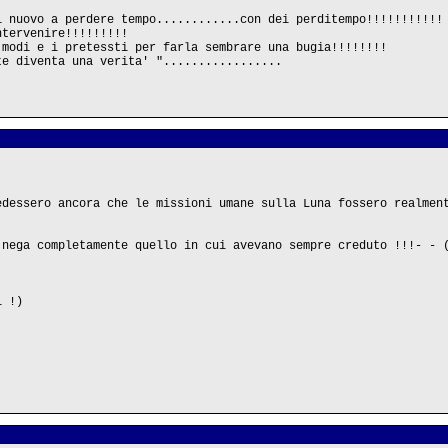
i nuovo a perdere tempo............con dei perditempo!!!!!!!!!!!
ntervenire!!!!!!!!!
 modi e i pretessti per farla sembrare una bugia!!!!!!!!
te diventa una verita' ".................
edessero ancora che le missioni umane sulla Luna fossero realmen
 nega completamente quello in cui avevano sempre creduto !!!- - 
i !)