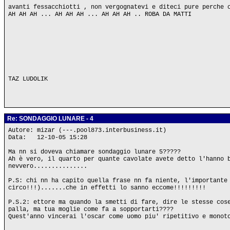
avanti fessacchiotti , non vergognatevi e diteci pure perche 
AH AH AH ... AH AH AH ... AH AH AH .. ROBA DA MATTI
TAZ LUDOLIK
Re: SONDAGGIO LUNARE - 4
Autore: mizar (---.pool873.interbusiness.it)
Data: 12-10-05 15:28
Ma nn si doveva chiamare sondaggio lunare 5?????
Ah è vero, il quarto per quante cavolate avete detto l'hanno 
nevvero...............
P.S: chi nn ha capito quella frase nn fa niente, l'importante
circo!!!).......che in effetti lo sanno eccome!!!!!!!!!
P.S.2: ettore ma quando la smetti di fare, dire le stesse cos
palla, ma tua moglie come fa a sopportarti????
Quest'anno vincerai l'oscar come uomo piu' ripetitivo e monot