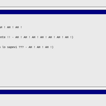
AH ! AH ! AH !
ente !! - AH ! AH ! AH ! AH ! AH ! AH ! AH !)
n lo sapevi ??? - AH ! AH ! AH !)