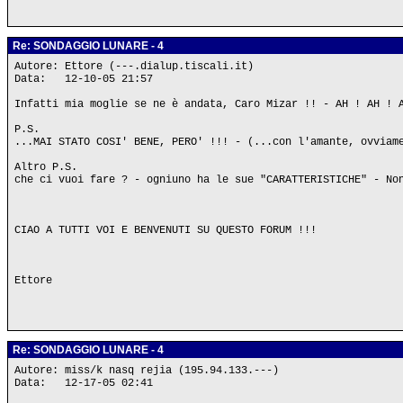
Re: SONDAGGIO LUNARE - 4
Autore: Ettore (---.dialup.tiscali.it)
Data: 12-10-05 21:57
Infatti mia moglie se ne è andata, Caro Mizar !! - AH ! AH ! 
P.S.
...MAI STATO COSI' BENE, PERO' !!! - (...con l'amante, ovviam
Altro P.S.
che ci vuoi fare ? - ogniuno ha le sue "CARATTERISTICHE" - No
CIAO A TUTTI VOI E BENVENUTI SU QUESTO FORUM !!!
Ettore
Re: SONDAGGIO LUNARE - 4
Autore: miss/k nasq rejia (195.94.133.---)
Data: 12-17-05 02:41