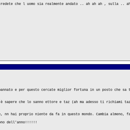
credete che l uomo sia realmente andato .. ah ah ah , sulla .. a
bannato e per questo cercate miglior fortuna in un posto che sa 
 è sapere che lo sanno ettore e taz (ah ma adesso ti richiami ta
e, nn hai proprio niente da fa in questo mondo. Cambia almeno, f
ono dell'anno!!!!!!