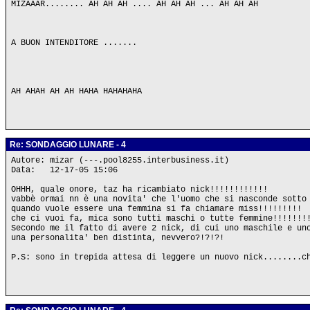
MIZAAAR........ AH AH AH .... AH AH AH ... AH AH AH
A BUON INTENDITORE .......
AH AHAH AH AH HAHA HAHAHAHA
Re: SONDAGGIO LUNARE - 4
Autore: mizar (---.pool8255.interbusiness.it)
Data: 12-17-05 15:06
OHHH, quale onore, taz ha ricambiato nick!!!!!!!!!!!!
vabbè ormai nn è una novita' che l'uomo che si nasconde sotto
quando vuole essere una femmina si fa chiamare miss!!!!!!!!!
che ci vuoi fa, mica sono tutti maschi o tutte femmine!!!!!!!
Secondo me il fatto di avere 2 nick, di cui uno maschile e un
una personalita' ben distinta, nevvero?!?!?!
P.S: sono in trepida attesa di leggere un nuovo nick........c