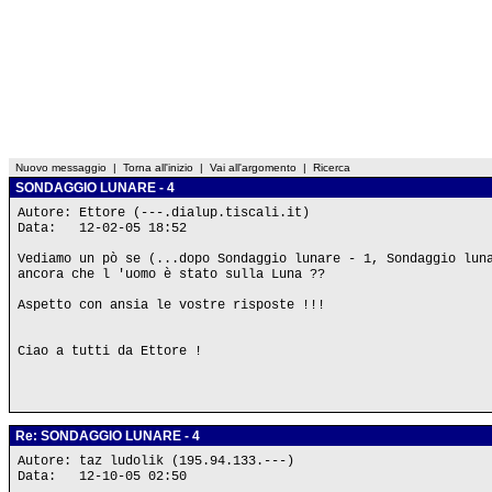
Nuovo messaggio
|
Torna all'inizio
|
Vai all'argomento
|
Ricerca
SONDAGGIO LUNARE - 4
Autore: Ettore (---.dialup.tiscali.it)
Data: 12-02-05 18:52
Vediamo un pò se (...dopo Sondaggio lunare - 1, Sondaggio lun
ancora che l 'uomo è stato sulla Luna ??
Aspetto con ansia le vostre risposte !!!
Ciao a tutti da Ettore !
Re: SONDAGGIO LUNARE - 4
Autore: taz ludolik (195.94.133.---)
Data: 12-10-05 02:50