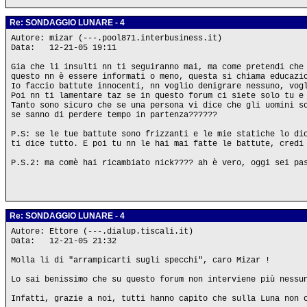
Re: SONDAGGIO LUNARE - 4
Autore: mizar (---.pool871.interbusiness.it)
Data: 12-21-05 19:11
Gia che li insulti nn ti seguiranno mai, ma come pretendi che
questo nn è essere informati o meno, questa si chiama educazi
Io faccio battute innocenti, nn voglio denigrare nessuno, vog
Poi nn ti lamentare taz se in questo forum ci siete solo tu e
Tanto sono sicuro che se una persona vi dice che gli uomini s
se sanno di perdere tempo in partenza??????
P.S: se le tue battute sono frizzanti e le mie statiche lo di
ti dice tutto. E poi tu nn le hai mai fatte le battute, credi
P.S.2: ma comè hai ricambiato nick???? ah è vero, oggi sei pa
Re: SONDAGGIO LUNARE - 4
Autore: Ettore (---.dialup.tiscali.it)
Data: 12-21-05 21:32
Molla li di "arrampicarti sugli specchi", caro Mizar !
Lo sai benissimo che su questo forum non interviene più nessu
Infatti, grazie a noi, tutti hanno capito che sulla Luna non 