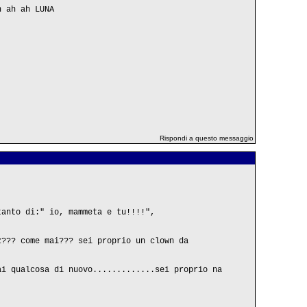
h ah ah LUNA
Rispondi a questo messaggio
tanto di:" io, mammeta e tu!!!!",
z??? come mai??? sei proprio un clown da
ai qualcosa di nuovo.............sei proprio na