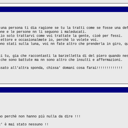
 una persona ti dia ragione se tu la tratti come se fosse una de
one e le persone nn li seguono i maleducati.
lio solo trattarvi come voi trattate la gente, cioè per fessi.
 ettore e occasionalmete io, perchè lo volete voi.
ono stati sulla luna, voi nn fate altro che prenderla in giro, q
ci tu, gia che raccontasti la barzelletta di del piero quando ne
 che sono battute ma nn sono altro che insulti e affermazioni.
ssato all'altra sponda, chissa' domani cosa farai!!!!!!!!!!!!!
no perchè non hanno più nulla da dire !!!
c' è mai stato nessuno !!