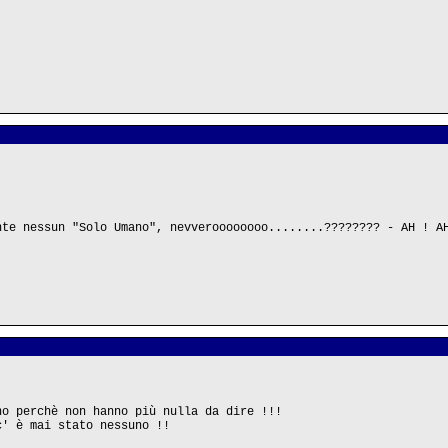
nte nessun "Solo Umano", nevveroooooooo........???????? - AH ! A
no perchè non hanno più nulla da dire !!!
c' è mai stato nessuno !!