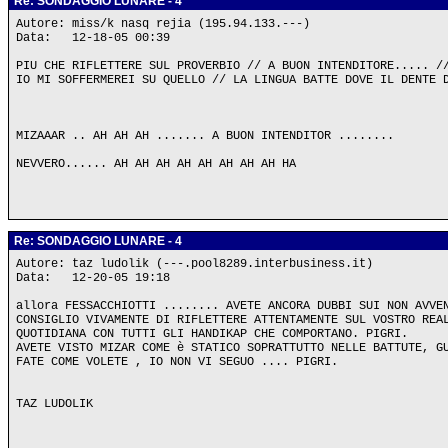
Re: SONDAGGIO LUNARE - 4
Autore: miss/k nasq rejia (195.94.133.---)
Data: 12-18-05 00:39
PIU CHE RIFLETTERE SUL PROVERBIO // A BUON INTENDITORE..... /
IO MI SOFFERMEREI SU QUELLO // LA LINGUA BATTE DOVE IL DENTE 
MIZAAAR .. AH AH AH ....... A BUON INTENDITOR ........
NEVVERO...... AH AH AH AH AH AH AH AH HA
Re: SONDAGGIO LUNARE - 4
Autore: taz ludolik (---.pool8289.interbusiness.it)
Data: 12-20-05 19:18
allora FESSACCHIOTTI ........ AVETE ANCORA DUBBI SUI NON AVVE
CONSIGLIO VIVAMENTE DI RIFLETTERE ATTENTAMENTE SUL VOSTRO REA
QUOTIDIANA CON TUTTI GLI HANDIKAP CHE COMPORTANO. PIGRI.
AVETE VISTO MIZAR COME è STATICO SOPRATTUTTO NELLE BATTUTE, G
FATE COME VOLETE , IO NON VI SEGUO .... PIGRI.
TAZ LUDOLIK