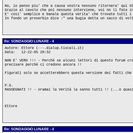
No, io penso piu' che a causa vostra nessuno ritornera' qui d
Grazie al cavolo che poi nessuno interviene, voi nn li fate i
E' cosi' semplice e banale questa verita' che trovate tutti i
In fondo un proverbio dice :" una bugia detta un sacco di vol
Re: SONDAGGIO LUNARE - 4
Autore: Ettore (---.dialup.tiscali.it)
Data: 12-22-05 20:32
NON E' VERO !!! - Perchè se alcuni lettori di questo forum cr
precisare perchè ci credono ancora !!
Figurati solo se accetterebbero questa versione dei fatti che
P.S.
RASSEGNATI !! - oramai la Verità la sanno tutti !! (...o quas
Ettore
Re: SONDAGGIO LUNARE - 4